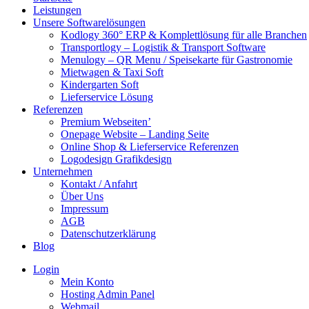
Leistungen
Unsere Softwarelösungen
Kodlogy 360° ERP & Komplettlösung für alle Branchen
Transportlogy – Logistik & Transport Software
Menulogy – QR Menu / Speisekarte für Gastronomie
Mietwagen & Taxi Soft
Kindergarten Soft
Lieferservice Lösung
Referenzen
Premium Webseiten’
Onepage Website – Landing Seite
Online Shop & Lieferservice Referenzen
Logodesign Grafikdesign
Unternehmen
Kontakt / Anfahrt
Über Uns
Impressum
AGB
Datenschutzerklärung
Blog
Login
Mein Konto
Hosting Admin Panel
Webmail