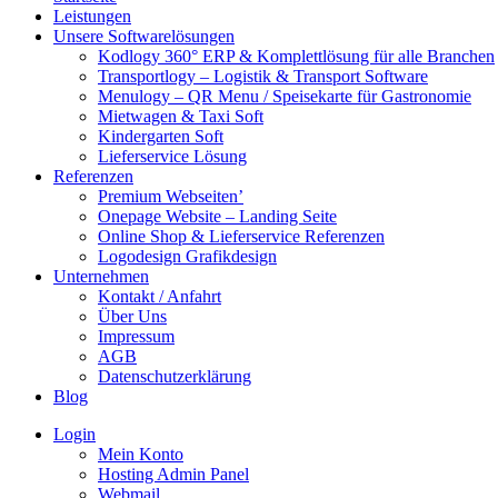
Leistungen
Unsere Softwarelösungen
Kodlogy 360° ERP & Komplettlösung für alle Branchen
Transportlogy – Logistik & Transport Software
Menulogy – QR Menu / Speisekarte für Gastronomie
Mietwagen & Taxi Soft
Kindergarten Soft
Lieferservice Lösung
Referenzen
Premium Webseiten’
Onepage Website – Landing Seite
Online Shop & Lieferservice Referenzen
Logodesign Grafikdesign
Unternehmen
Kontakt / Anfahrt
Über Uns
Impressum
AGB
Datenschutzerklärung
Blog
Login
Mein Konto
Hosting Admin Panel
Webmail